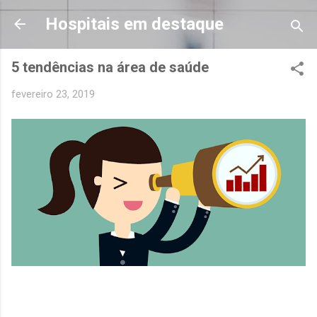
Pular para o conteúdo principal
Hospitais em destaque
5 tendências na área de saúde
fevereiro 23, 2019
VALTER MACHADO