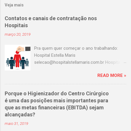
Veja mais
Contatos e canais de contratação nos
Hospitais
março 20, 2019
Pra quem quer começar o ano trabalhando:
Hospital Estella Maris
selecao@hospitalstellamaris.com.br Hospital
Portinari adeilda.silva@hospitalportinari.com.br
READ MORE »
Master clin contato@masterclin.com.br Prevent
Senior selecao@preventsenior.com.br
rh.kelly@preventsenior.com.br Hospital Dante
Porque o Higienizador do Centro Cirúrgico
Pazzanese curriculum@dantepazzanese.org.br
é uma das posições mais importantes para
Unimed Paulistana
que as metas financeiras (EBITDA) sejam
Anna.Cardieri@unimedpaulistana.com.br
alcançadas?
Hospital Assunção
maio 31, 2019
rhselecao@hospitalassuncao.com.br AACD