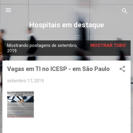
Pular para o conteúdo principal
Hospitais em destaque
Mostrando postagens de setembro,
MOSTRAR TUDO
P
2019
o
s
Vagas em TI no ICESP - em São Paulo
t
a
setembro 17, 2019
g
e
n
s