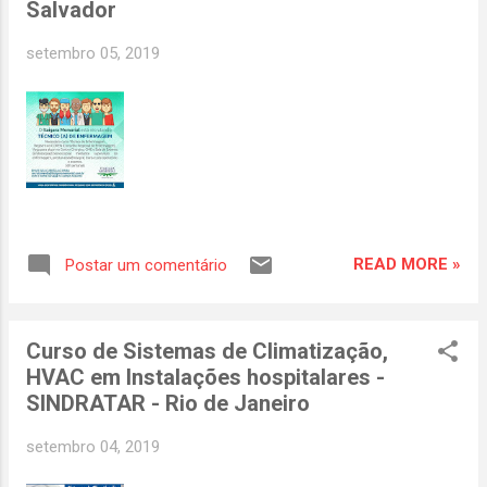
Salvador
tecnologias para reforçar a segurança do
paciente. Entre os palestrantes, estão o
setembro 05, 2019
presidente Sociedade Brasileira para Qualidade
do Cuidado e Segurança do Paciente (Sobrasp)
e Diretor Executivo do Proqualis, Dr. Victor
Grabois, e a diretora de Relações Institucionais
da Sobrasp e presidente do Colégio Brasileiro
de Executivos da Saúde (CBEXs) Capítulo Santa
Catarina, Andréa Drumond. “Trabalhamos
diariamente para reduzir os índices de infecção
READ MORE »
Postar um comentário
e as intercorrências em pacientes internados, e
temos obtido suc...
Curso de Sistemas de Climatização,
HVAC em Instalações hospitalares -
SINDRATAR - Rio de Janeiro
setembro 04, 2019