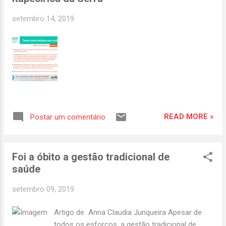
38 anos, cativa crianças e adultos por onde
passa. Natural de Clevelândia, no Paraná. Ele
setembro 14, 2019
é formado em Educação Física, proprietário
de uma academia e mora hoje em
Urussanga. Há 12 anos, o voluntário visita
semanalmente hospitais que realizam
tratamento oncológico e auxilia na
recuperação de crianças com câncer auxiliar
a trabalhar a autoestima dos pequenos.
Conheça a história do Batman do Brasil
READ MORE »
Postar um comentário
Nascido em Cleveland (PR), aos dois anos
se mudou com a família para Santo Antonio
da Patrulha (RS), cidade onde um incêndio
Foi a óbito a gestão tradicional de
destruiu ...
saúde
setembro 09, 2019
Artigo de Anna Claudia Junqueira Apesar de
todos os esforços, a gestão tradicional de