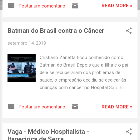
READ MORE »
Postar um comentário
Batman do Brasil contra o Câncer
setembro 14, 2019
Cristiano Zanetta ficou conhecido como
Batman do Brasil. Depois que a filha e o pai
dele se recuperaram dos problemas de
saúde, o empresário decidiu se dedicar às
crianças com câncer no Hospital São José
de Criciúma. . Recentemente em um grande
evento de Marketing, o próprio Batmam do
READ MORE »
Postar um comentário
Brasil contou sua história Com moto,
uniforme e máscara que lembram o ator
Christian Bale, que encarnou o personagem
Vaga - Médico Hospitalista -
Batman, o empresário Cristiano Zanetta, de
Itapecirica da Serra