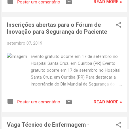
A resolubilidade é imprescindível em todos os
READ MORE »
Postar um comentário
balanços contábeis e estruturação jurídica
segmentos, afinal, ninguém tem mais tempo
de contratos, mas adquirir conceitos
para perder ...
administrativos e aprimorar habilidades para
Inscrições abertas para o Fórum de
a prática de uma boa Governança Clínica.
Inovação para Segurança do Paciente
Serve isto para melhorar a relação com
seus pacientes, sua equipe de trabalho e a
setembro 07, 2019
instituição a qual faz parte. Espero assim,
abrir um debate saudável, para estimular um
Evento gratuito ocorre em 17 de setembro no
tema relevante, atual e por que não quase
Hospital Santa Cruz, em Curitiba (PR) Evento
vital para as novas instituições de saúde,
gratuito ocorre em 17 de setembro no Hospital
sejam elas públicas ou privadas. Nada mais
Santa Cruz, em Curitiba (PR) Para destacar a
justo do que começar a debater por quem é
importância do Dia Mundial de Segurança do
a parte mais importante: O Paciente! Como
Paciente, lembrado em 17 de setembro, o
construir uma relação de confiança e
Hospital Santa Cruz promove um fórum de
estabelecer um plano terapêutico efetivo
READ MORE »
Postar um comentário
inovação sobre o tema. O evento, que é
com seu paciente: 1- Utilize a informação a
gratuito e aberto para médicos e profissionais
seu favor: Considere que todo pac...
da área da saúde, coloca em pauta o desafio
Vaga Técnico de Enfermagem -
de reduzir custos e de aplicar novas