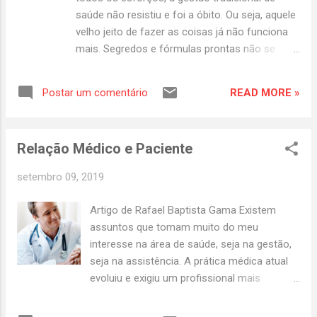
saúde não resistiu e foi a óbito. Ou seja, aquele
velho jeito de fazer as coisas já não funciona
mais. Segredos e fórmulas prontas não se
aplicam mais ao cotidiano globalizado e
mutável no qual vivemos atualmente. Tudo que
READ MORE »
Postar um comentário
está em pleno funcionamento pode mudar – e
mudará – de uma hora para a outra com as
novas tendências, tecnologias e inovação,
Relação Médico e Paciente
sobretudo na área da saúde. Inovar está em
fazer além do bê-á-bá. Ser inovador é ser
setembro 09, 2019
criativo, mas com pensamento crítico, de olho
em novas fórmulas decisivas para a gestão de
Artigo de Rafael Baptista Gama Existem
saúde. E, muitas vezes, trata-se apenas de
assuntos que tomam muito do meu
melhorar o que já existe, ter ideias prósperas e
interesse na área de saúde, seja na gestão,
viáveis que gerem resultado e, principalmente,
seja na assistência. A prática médica atual
façam a diferença na vida das pessoas. Uma
evoluiu e exigiu um profissional mais
empresa ou um profissional, para inovar,
dinâmico e inteirado neste binômio Gestão-
precisa, antes de qualquer coisa, ser resolutivo.
Assistência. Longe de necessitar dominar