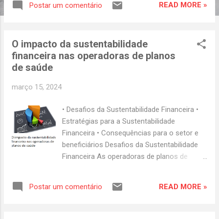
READ MORE »
Postar um comentário
produto. Precisamos adquirir um enxoval
corretamente (composição têxtil e cores) de
acordo com a sua utilização (onde será
O impacto da sustentabilidade
utilizado), e sua resistência a lavagem.
financeira nas operadoras de planos
Enxovais inadequado podem encolher,
de saúde
desbotar, danificar e não suportarem
lavagens mais agressivas devido ao tempo e
março 15, 2024
concentração de produtos utilizados
(sujidades pesadas). FASE 2: Registro. O
• Desafios da Sustentabilidade Financeira •
registro pode ser financeiro-contábil (custo
Estratégias para a Sustentabilidade
de aquisição), Tempo (datas de entrada) e
Financeira • Consequências para o setor e
por utilização (contagem de lavagens). A
beneficiários Desafios da Sustentabilidade
leitura eletrônica (RFID ou código de barras)
Financeira As operadoras de planos de
permite medir, exatamente, o tempo de
saúde enfrentam uma série de desafios
duração do enxoval. Essa fase é muito
quando se trata de manter sua
importante pois permite a realização do
READ MORE »
Postar um comentário
sustentabilidade financeira. Um dos
controle da vida útil do enxoval. FASE 3: Uso.
principais obstáculos é o aumento
Aqui, se a aquisição não foi devidam...
constante dos custos médicos. As