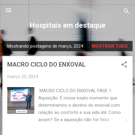
Pular para o conteúdo principal
Hospitais em destaque
Mostrando postagens de março, 2024
MOSTRAR TUDO
P
o
MACRO CICLO DO ENXOVAL
s
t
março 25, 2024
a
g
MACRO CICLO DO ENXOVAL FASE 1:
e
Aquisição. É nesse exato momento que
n
determinamos o destino do enxoval com
s
relação ao conforto e sua vida útil. Como
assim? Se a aquisição não for feita
adequadamente não será possível fazer ou
atender as previsões de durabilidade do