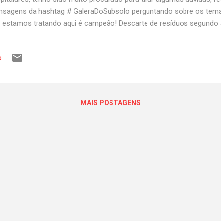
sagens da hashtag # GaleraDoSubsolo perguntando sobre os tema
 estamos tratando aqui é campeão! Descarte de resíduos segundo
o é infectante, lá deixa claro que nem todo resíduo gerado em serv
tado como infectante (Grupo A). Muitos itens, quando não apresent
o
 classificados como resíduo comum (Grupo D). O texto legal define:
de do Grupo D: resíduos que não apresentam risco biológico, quími
ao meio ambiente, podendo ser equiparados aos resíduos domicilia
inciso LVII). Exemplos práticos previstos na norma e em orientações of
MAIS POSTAGENS