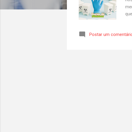
men
que
tud
tra
Postar um comentári
ser
saú
ou 
I, 