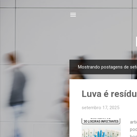
Mostrando postagens de set
P
o
s
Luva é resídu
t
a
setembro 17, 2025
g
e
art
n
pod
s
hos