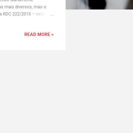
s mais diversos, mas o
 a RDC 222/2018 – nem
iços de saúde deve ser
am risco biológico, podem
READ MORE »
 “Resíduos de serviços de
co ou radiológico à saúde
res” (RDC 222/2018, Anexo
i...