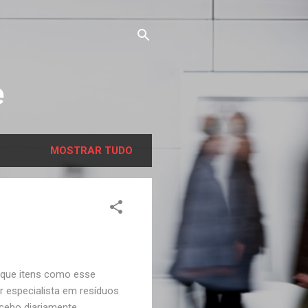
e
MOSTRAR TUDO
a que itens como esse
 especialista em resíduos
ecebo diariamente