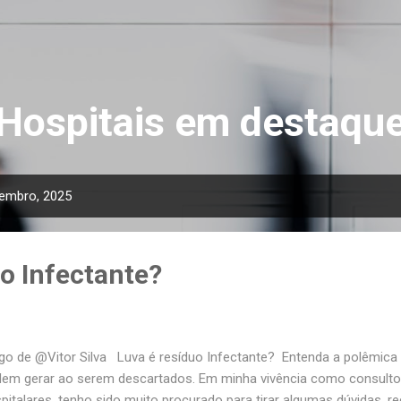
Pular para o conteúdo principal
Hospitais em destaqu
embro, 2025
o Infectante?
igo de @Vitor Silva Luva é resíduo Infectante? Entenda a polêmic
em gerar ao serem descartados. Em minha vivência como consultor
pitalares, tenho sido muito procurado para tirar algumas dúvidas, r