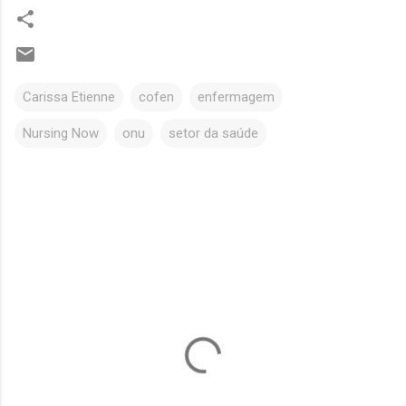
Carissa Etienne
cofen
enfermagem
Nursing Now
onu
setor da saúde
C
o
m
e
n
t
á
r
i