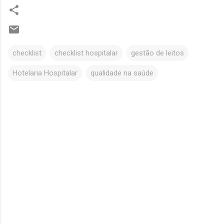
checklist
checklist hospitalar
gestão de leitos
Hotelaria Hospitalar
qualidade na saúde
C
o
m
e
n
t
á
r
i
o