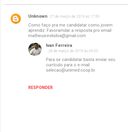
Unknown
27 de março de 2019 às 17:55
C
Como faço pra me candidatar como jovem
o
aprendiz. Favoramdar a resposta pro email
m
matheusrevilsilva@gmail.com
e
Ivan Ferreira
28 de março de 2019 às 09:03
n
Para se candidatar basta enviar seu
t
currículo para o e-mail:
á
selecao@unimed.coop.br.
r
i
RESPONDER
o
s