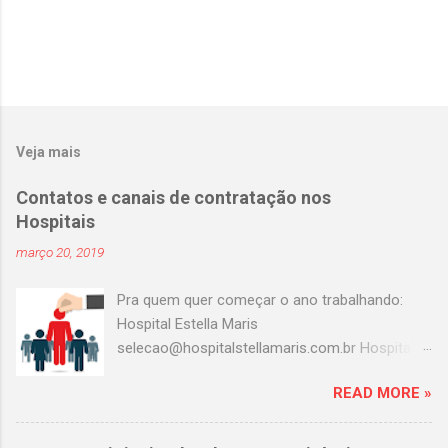
Veja mais
Contatos e canais de contratação nos
Hospitais
março 20, 2019
Pra quem quer começar o ano trabalhando:
Hospital Estella Maris
selecao@hospitalstellamaris.com.br Hospital
Portinari adeilda.silva@hospitalportinari.com.br
READ MORE »
Master clin contato@masterclin.com.br Prevent
Senior selecao@preventsenior.com.br
rh.kelly@preventsenior.com.br Hospital Dante