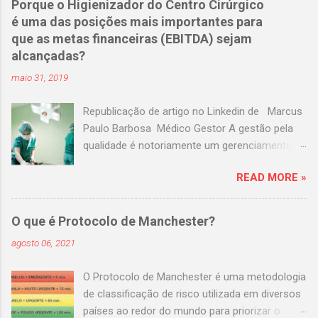
Porque o Higienizador do Centro Cirúrgico
Pazzanese curriculum@dantepazzanese.org.br
é uma das posições mais importantes para
Unimed Paulistana
que as metas financeiras (EBITDA) sejam
Anna.Cardieri@unimedpaulistana.com.br
alcançadas?
Hospital Assunção
maio 31, 2019
rhselecao@hospitalassuncao.com.br AACD
mmodesto@aacd.org.br Hospital america
Republicação de artigo no Linkedin de Marcus
enfermagem@hospitalamerica.com.br
Paulo Barbosa Médico Gestor A gestão pela
rh@hospitalamerica.com.br Hospital previna
qualidade é notoriamente um gerenciamento
atendimento@hospitalprevina.com.br
moderno e eficaz para garantir a qualidade dos
Intermedica selecao@intermedica.com.br
READ MORE »
serviços de qualquer empresa, focando em
Hospital Samaritano
cada fluxo e processo existente nos negócios.
selecao@samaritano.org.br Hospital Santa
Em Hospitais, o Centro Cirúrgico pode
Paula selecao@santapaula.com.br Hospital
O que é Protocolo de Manchester?
representar até 40% da produção direta e, em
São Cristovão selecao@saocristovao.com.br
agosto 06, 2021
alguns casos a depender da visão do hospital,
Seconci selecao@seconci-sp.org.br Hospital
mais 15 a 30 % de produção indireta, portanto
Brasil selecao@hospitalbrasil.com.br Hospital
O Protocolo de Manchester é uma metodologia
não é preciso explicar o impacto deste
Santa Cruz selecao@hospitalsantacruz.com.br
de classificação de risco utilizada em diversos
importantíssimo Centro de Custos no IBITDA
Fleury selecao@fleury.com.br Amil
países ao redor do mundo para priorizar o
né? O que precisamos para um Centro