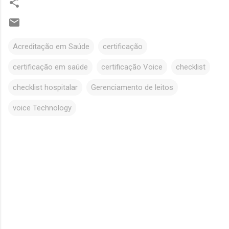
Acreditação em Saúde
certificação
certificação em saúde
certificação Voice
checklist
checklist hospitalar
Gerenciamento de leitos
voice Technology
C
o
m
e
n
t
á