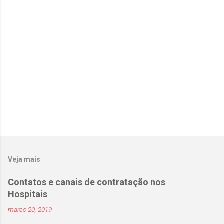
r
i
o
s
Veja mais
Contatos e canais de contratação nos
Hospitais
março 20, 2019