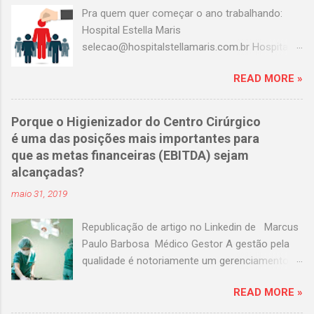
Pra quem quer começar o ano trabalhando:
Hospital Estella Maris
selecao@hospitalstellamaris.com.br Hospital
Portinari adeilda.silva@hospitalportinari.com.br
READ MORE »
Master clin contato@masterclin.com.br Prevent
Senior selecao@preventsenior.com.br
rh.kelly@preventsenior.com.br Hospital Dante
Porque o Higienizador do Centro Cirúrgico
Pazzanese curriculum@dantepazzanese.org.br
é uma das posições mais importantes para
Unimed Paulistana
que as metas financeiras (EBITDA) sejam
Anna.Cardieri@unimedpaulistana.com.br
alcançadas?
Hospital Assunção
maio 31, 2019
rhselecao@hospitalassuncao.com.br AACD
mmodesto@aacd.org.br Hospital america
Republicação de artigo no Linkedin de Marcus
enfermagem@hospitalamerica.com.br
Paulo Barbosa Médico Gestor A gestão pela
rh@hospitalamerica.com.br Hospital previna
qualidade é notoriamente um gerenciamento
atendimento@hospitalprevina.com.br
moderno e eficaz para garantir a qualidade dos
Intermedica selecao@intermedica.com.br
READ MORE »
serviços de qualquer empresa, focando em
Hospital Samaritano
cada fluxo e processo existente nos negócios.