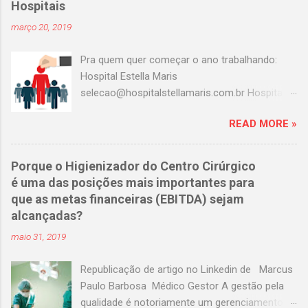
Hospitais
março 20, 2019
Pra quem quer começar o ano trabalhando:
Hospital Estella Maris
selecao@hospitalstellamaris.com.br Hospital
Portinari adeilda.silva@hospitalportinari.com.br
READ MORE »
Master clin contato@masterclin.com.br Prevent
Senior selecao@preventsenior.com.br
rh.kelly@preventsenior.com.br Hospital Dante
Porque o Higienizador do Centro Cirúrgico
Pazzanese curriculum@dantepazzanese.org.br
é uma das posições mais importantes para
Unimed Paulistana
que as metas financeiras (EBITDA) sejam
Anna.Cardieri@unimedpaulistana.com.br
alcançadas?
Hospital Assunção
maio 31, 2019
rhselecao@hospitalassuncao.com.br AACD
mmodesto@aacd.org.br Hospital america
Republicação de artigo no Linkedin de Marcus
enfermagem@hospitalamerica.com.br
Paulo Barbosa Médico Gestor A gestão pela
rh@hospitalamerica.com.br Hospital previna
qualidade é notoriamente um gerenciamento
atendimento@hospitalprevina.com.br