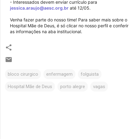
- Interessados devem enviar currículo para 
jessica.araujo@aesc.org.br
 até 12/05.

Venha fazer parte do nosso time! Para saber mais sobre o 
Hospital Mãe de Deus, é só clicar no nosso perfil e conferir 
as informações na aba institucional.
bloco cirurgico
enfermagem
folguista
Hospital Mãe de Deus
porto alegre
vagas
C
o
m
e
n