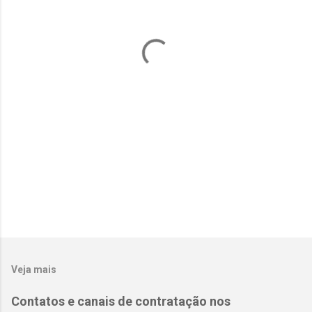
t
á
r
i
o
s
Veja mais
Contatos e canais de contratação nos