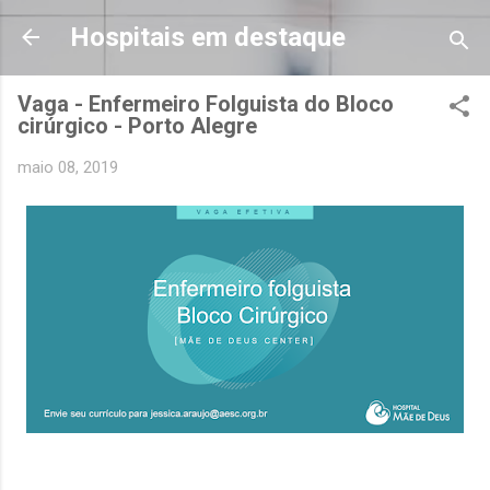
Pular para o conteúdo principal
Hospitais em destaque
Vaga - Enfermeiro Folguista do Bloco
cirúrgico - Porto Alegre
maio 08, 2019