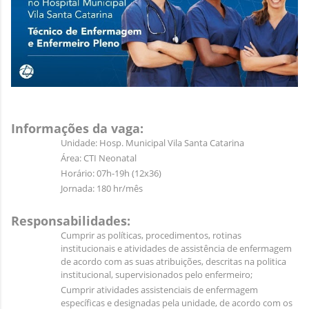
Informações da vaga:
Unidade: Hosp. Municipal Vila Santa Catarina
Área: CTI Neonatal
Horário: 07h-19h (12x36)
Jornada: 180 hr/mês
Responsabilidades:
Cumprir as políticas, procedimentos, rotinas
institucionais e atividades de assistência de enfermagem
de acordo com as suas atribuições, descritas na politica
institucional, supervisionados pelo enfermeiro;
Cumprir atividades assistenciais de enfermagem
específicas e designadas pela unidade, de acordo com os