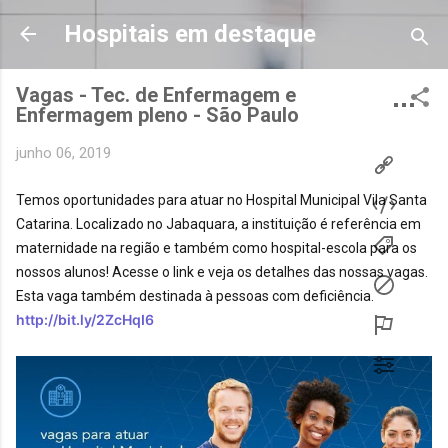
Pular para o conteúdo principal
Hospitais em destaque
Vagas - Tec. de Enfermagem e
Enfermagem pleno - São Paulo
junho 06, 2019
Temos oportunidades para atuar no Hospital Municipal Vila Santa 
Catarina. Localizado no Jabaquara, a instituição é referência em 
maternidade na região e também como hospital-escola para os 
nossos alunos! Acesse o link e veja os detalhes das nossas vagas. 
Esta vaga também destinada à pessoas com deficiência. 
http://bit.ly/2ZcHqI6