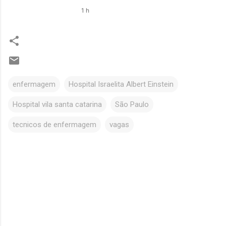
1 h
enfermagem
Hospital Israelita Albert Einstein
Hospital vila santa catarina
São Paulo
tecnicos de enfermagem
vagas
C
o
m
e
n
t