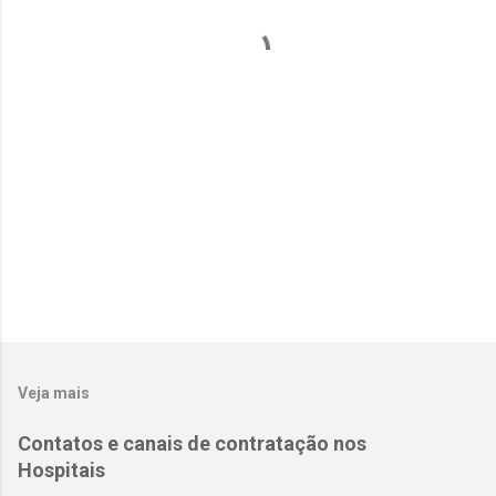
á
r
i
o
s
Veja mais
Contatos e canais de contratação nos
Hospitais