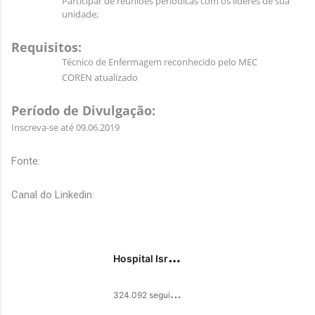
Participar de reuniões periódicas com os líderes de sua
unidade;
Requisitos:
Técnico de Enfermagem reconhecido pelo MEC
COREN atualizado
Período de Divulgação:
Inscreva-se até 09.06.2019
Fonte:
Canal do Linkedin:
Hospital Israelita Albert Einstein
3
24.092 seguidores