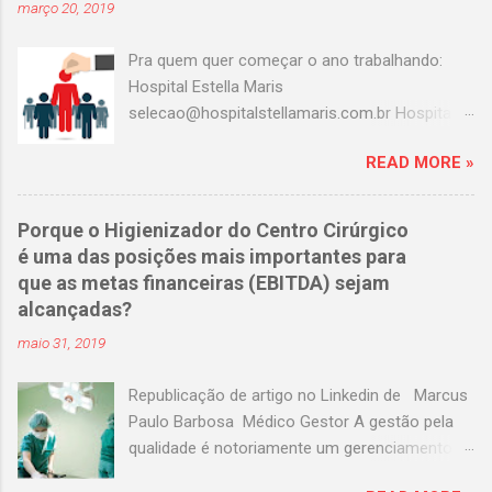
março 20, 2019
Pra quem quer começar o ano trabalhando:
Hospital Estella Maris
selecao@hospitalstellamaris.com.br Hospital
Portinari adeilda.silva@hospitalportinari.com.br
READ MORE »
Master clin contato@masterclin.com.br Prevent
Senior selecao@preventsenior.com.br
rh.kelly@preventsenior.com.br Hospital Dante
Porque o Higienizador do Centro Cirúrgico
Pazzanese curriculum@dantepazzanese.org.br
é uma das posições mais importantes para
Unimed Paulistana
que as metas financeiras (EBITDA) sejam
Anna.Cardieri@unimedpaulistana.com.br
alcançadas?
Hospital Assunção
maio 31, 2019
rhselecao@hospitalassuncao.com.br AACD
mmodesto@aacd.org.br Hospital america
Republicação de artigo no Linkedin de Marcus
enfermagem@hospitalamerica.com.br
Paulo Barbosa Médico Gestor A gestão pela
rh@hospitalamerica.com.br Hospital previna
qualidade é notoriamente um gerenciamento
atendimento@hospitalprevina.com.br
moderno e eficaz para garantir a qualidade dos
Intermedica selecao@intermedica.com.br