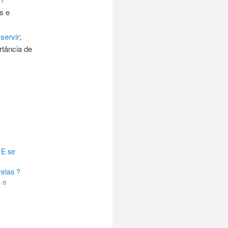
s e
servir
;
rtância de
 E se
relas ?
s e