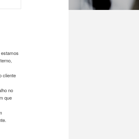
e, estamos
terno,
 cliente
alho no
im que
m
nte.