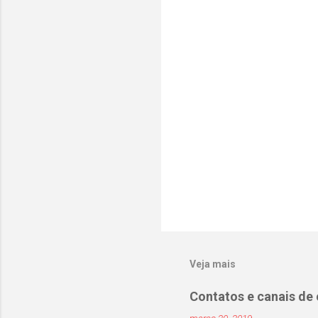
á
r
i
o
s
Veja mais
Contatos e canais de