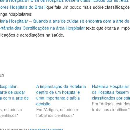
ores Hospitais do Brasil
que fala um pouco mais sobre classificaçõe
ings hospitalares;
laria Hospitalar – Quando a arte de cuidar se encontra com a arte de 
rtância das Certtificações na área Hospitalar
texto que exalta a impo
ificações e acreditações na saúde.
ES
ospitalar -
A implantação da Hotelaria
Hotelaria Hospitalar!
rte de cuidar
dentro de um hospital é
os Hospitais fossem
a com a arte de
uma importante e sábia
classificados por est
decisão.
Em "Artigos, estudo
s, estudos e
Em "Artigos, estudos e
trabalhos cientificos"
ientificos"
trabalhos cientificos"
rtigo publicado por
Ivan Franco Ferreira
.