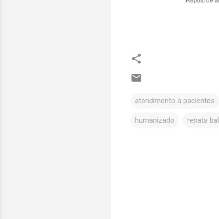
atendimento a pacientes
humanizado
renata bal
C
o
m
e
n
t