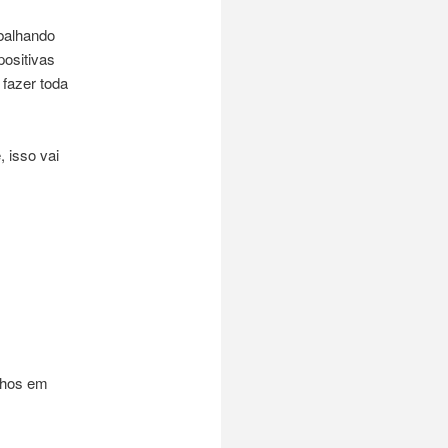
balhando
ositivas
 fazer toda
 isso vai
alhos em