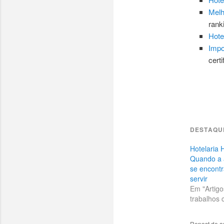
Melh
rank
Hote
Impo
cert
DESTAQU
Hotelaria H
Quando a a
se encontr
servir
Em "Artigo
trabalhos c
Repost de a