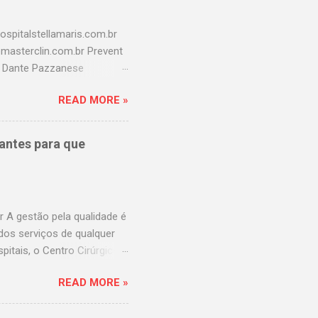
spitalstellamaris.com.br
o@masterclin.com.br Prevent
l Dante Pazzanese
aulistana.com.br Hospital
READ MORE »
r Hospital america
revina
br Hospital Samaritano
antes para que
 Hospital São Cristovão
rasil
uz.com.br Fleury
 A gestão pela qualidade é
dos serviços de qualquer
itais, o Centro Cirúrgico
da visão do hospital, mais
READ MORE »
este importantíssimo Centro
um bom movimento? Tenho o