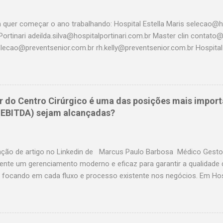
 quer começar o ano trabalhando: Hospital Estella Maris selecao@ho
Portinari adeilda.silva@hospitalportinari.com.br Master clin contat
elecao@preventsenior.com.br rh.kelly@preventsenior.com.br Hospita
um@dantepazzanese.org.br Unimed Paulistana Anna.Cardieri@unimedp
 rhselecao@hospitalassuncao.com.br AACD mmodesto@aacd.org.b
em@hospitalamerica.com.br rh@hospitalamerica.com.br Hospital p
nto@hospitalprevina.com.br Intermedica selecao@intermedica.com.
r do Centro Cirúrgico é uma das posições mais import
samaritano.org.br Hospital Santa Paula selecao@santapaula.com.br
 (EBITDA) sejam alcançadas?
saocristovao.com.br Seconci selecao@seconci-sp.org.br Hospital B
hospitalbrasil.com.br Hospital Santa Cruz selecao@hospitalsantacr
fleury.com.br Amil selecao@amil.com.b...
ação de artigo no Linkedin de Marcus Paulo Barbosa Médico Gestor
ente um gerenciamento moderno e eficaz para garantir a qualidade 
 focando em cada fluxo e processo existente nos negócios. Em Hosp
resentar até 40% da produção direta e, em alguns casos a depender 
 de produção indireta, portanto não é preciso explicar o impacto d
s no IBITDA né? O que precisamos para um Centro Cirúrgico ter 