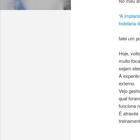
No meu art
“A implan
hotelaria 
falei um p
Hoje, volt
muito foca
sejam eles
A experiên
externo.
Vejo gesto
qual foram
funciona n
É através
treinament