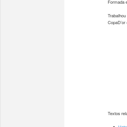
Formada e
Trabalhou
CopaD’or (
Textos rel
Hote