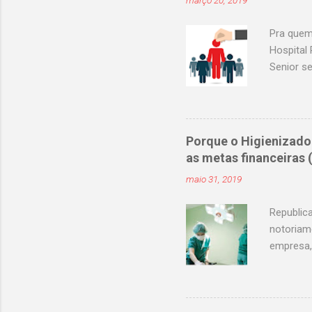
março 20, 2019
Pra quem
Hospital 
Senior s
curricul
Assunção
enfermag
atendime
Porque o Higienizado
selecao@
as metas financeiras
selecao@
maio 31, 2019
selecao@
selecao@
Republic
notoriam
empresa,
pode rep
15 a 30 %
de Custo