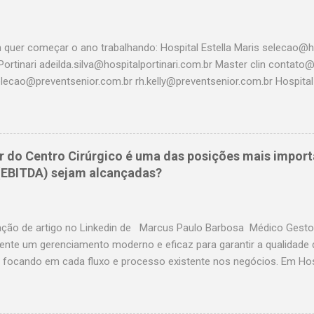
 quer começar o ano trabalhando: Hospital Estella Maris selecao@ho
Portinari adeilda.silva@hospitalportinari.com.br Master clin contat
elecao@preventsenior.com.br rh.kelly@preventsenior.com.br Hospita
um@dantepazzanese.org.br Unimed Paulistana Anna.Cardieri@unimedp
 rhselecao@hospitalassuncao.com.br AACD mmodesto@aacd.org.b
em@hospitalamerica.com.br rh@hospitalamerica.com.br Hospital p
nto@hospitalprevina.com.br Intermedica selecao@intermedica.com.
r do Centro Cirúrgico é uma das posições mais import
samaritano.org.br Hospital Santa Paula selecao@santapaula.com.br
 (EBITDA) sejam alcançadas?
saocristovao.com.br Seconci selecao@seconci-sp.org.br Hospital B
hospitalbrasil.com.br Hospital Santa Cruz selecao@hospitalsantacr
fleury.com.br Amil selecao@amil.com.b...
ação de artigo no Linkedin de Marcus Paulo Barbosa Médico Gestor
ente um gerenciamento moderno e eficaz para garantir a qualidade 
 focando em cada fluxo e processo existente nos negócios. Em Hosp
resentar até 40% da produção direta e, em alguns casos a depender 
 de produção indireta, portanto não é preciso explicar o impacto d
s no IBITDA né? O que precisamos para um Centro Cirúrgico ter 