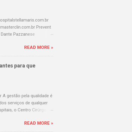
spitalstellamaris.com.br
o@masterclin.com.br Prevent
l Dante Pazzanese
aulistana.com.br Hospital
READ MORE »
r Hospital america
revina
br Hospital Samaritano
antes para que
 Hospital São Cristovão
rasil
uz.com.br Fleury
 A gestão pela qualidade é
dos serviços de qualquer
itais, o Centro Cirúrgico
da visão do hospital, mais
READ MORE »
este importantíssimo Centro
um bom movimento? Tenho o