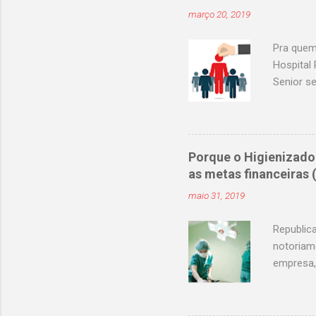
março 20, 2019
Pra quem
Hospital 
Senior s
curricul
Assunção
enfermag
atendime
Porque o Higienizado
selecao@
as metas financeiras
selecao@
maio 31, 2019
selecao@
selecao@
Republic
notoriam
empresa,
pode rep
15 a 30 %
de Custo