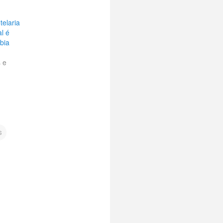
telaria
l é
bia
s e
s