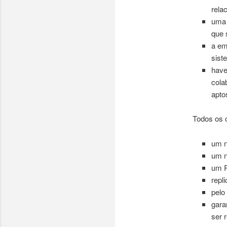
rela
uma 
que 
a em
sist
have
cola
apto
Todos os c
um n
um n
um R
repl
pelo
gara
ser 