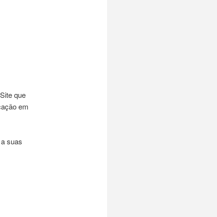
Site que
icação em
 a suas