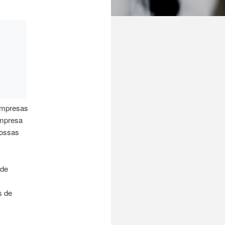
 empresas
empresa
nossas
 de
s de