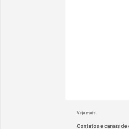
t
á
r
i
o
s
Veja mais
Contatos e canais de