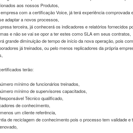
cionados aos nossos Produtos,
empresa com a certificação Voice, já terá experiência comprovada e
se adaptar a novos processos,
presa terceira, já conhecerá os indicadores e relatórios fornecidos 
emas e não se vai se opor a ter estes como SLA em seus contratos,
rá grande diminuição de tempo de início da nova operação, pois co
boradores já treinados, ou pelo menos replicadores da própria empre
s,
ertificados terão:
úmero mínimo de funcionários treinados,
úmero mínimo de supervisores capacitados,
esponsável Técnico qualificado,
icadores de conhecimento,
 menos um cliente referência,
ntia de reciclagem de conhecimento pois o processo tem validade e
renovado,