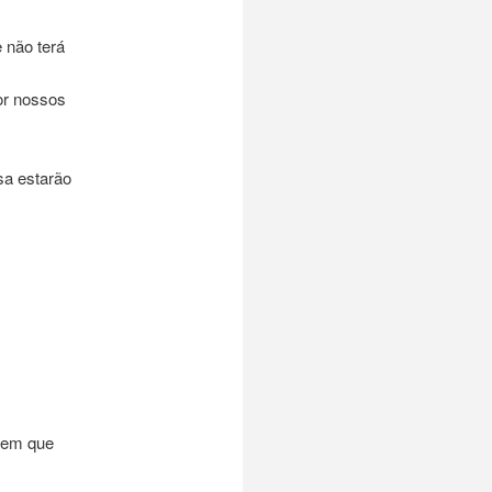
 não terá
por nossos
m
sa estarão
 tem que