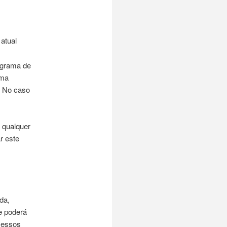
atual
ograma de
uma
. No caso
 qualquer
r este
da,
e poderá
ocessos