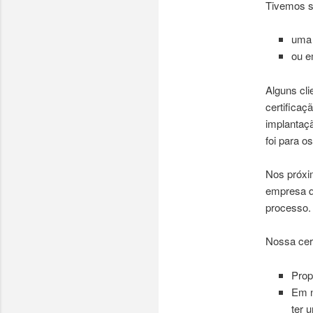
Tivemos s
uma 
ou e
Alguns cl
certificaç
implantaçã
foi para o
Nos próxim
empresa q
processo.
Nossa cert
Prop
Em n
ter 