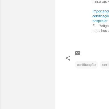
RELACIO
Importânci
certificaç
hospitalar
Em "Artigo
trabalhos c
certificação
cert
C
o
m
e
n