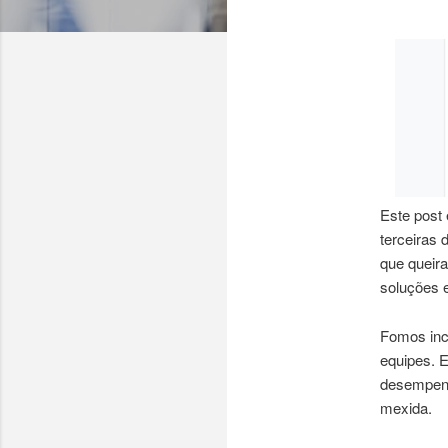
Este post
terceiras
que queir
soluções e
Fomos inc
equipes. E
desempenh
mexida.