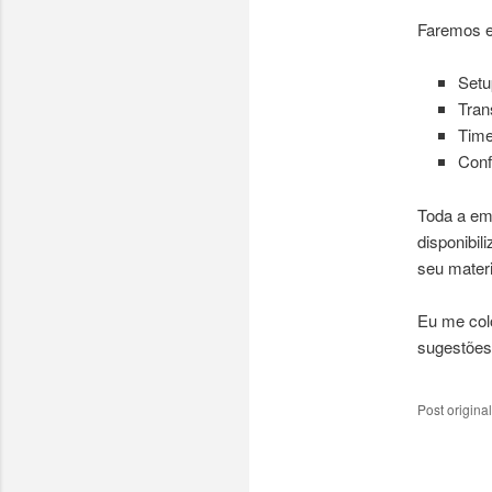
Faremos e
Setu
Tran
Time
Conf
Toda a emp
disponibi
seu materia
Eu me colo
sugestões
Post origin