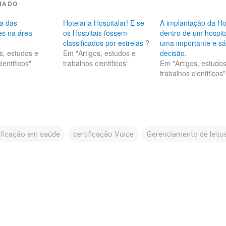
NADO
a das
Hotelaria Hospitalar! E se
A implantação da Ho
ões na área
os Hospitais fossem
dentro de um hospita
classificados por estrelas ?
uma importante e sá
s, estudos e
Em "Artigos, estudos e
decisão.
ientificos"
trabalhos cientificos"
Em "Artigos, estudo
trabalhos cientificos"
ificação em saúde
certificação Voice
Gerenciamento de leito