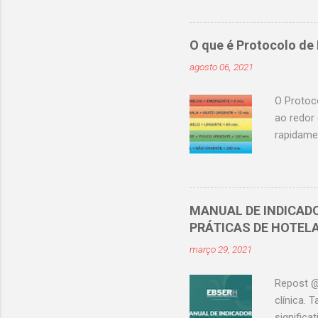
15 a 30 %
de Custo
privilégi
O que é Protocolo de
categoric
agosto 06, 2021
treinada 
precisamo
O Protoc
ao redor
rapidame
atender 
e para ap
em enfer
Manchest
MANUAL DE INDICAD
é oficial
PRÁTICAS DE HOTEL
@_enferm
março 29, 2021
impresci
médi...
Repost @
clínica.
signific