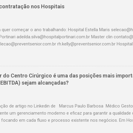
 contratação nos Hospitais
 quer começar o ano trabalhando: Hospital Estella Maris selecao@ho
Portinari adeilda.silva@hospitalportinari.com.br Master clin contat
elecao@preventsenior.com.br rh.kelly@preventsenior.com.br Hospita
um@dantepazzanese.org.br Unimed Paulistana Anna.Cardieri@unimedp
 rhselecao@hospitalassuncao.com.br AACD mmodesto@aacd.org.b
em@hospitalamerica.com.br rh@hospitalamerica.com.br Hospital p
nto@hospitalprevina.com.br Intermedica selecao@intermedica.com.
r do Centro Cirúrgico é uma das posições mais import
samaritano.org.br Hospital Santa Paula selecao@santapaula.com.br
 (EBITDA) sejam alcançadas?
saocristovao.com.br Seconci selecao@seconci-sp.org.br Hospital B
hospitalbrasil.com.br Hospital Santa Cruz selecao@hospitalsantacr
fleury.com.br Amil selecao@amil.com.b...
ação de artigo no Linkedin de Marcus Paulo Barbosa Médico Gestor
ente um gerenciamento moderno e eficaz para garantir a qualidade 
 focando em cada fluxo e processo existente nos negócios. Em Hosp
resentar até 40% da produção direta e, em alguns casos a depender 