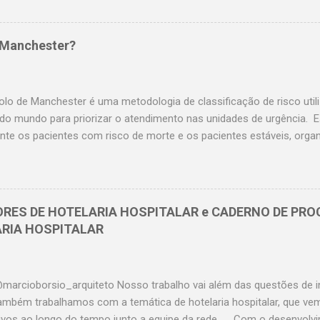
 de produção indireta, portanto não é preciso explicar o impacto d
s no IBITDA né? O que precisamos para um Centro Cirúrgico ter 
o de atuar tanto como Cirurgião quanto como Gestor, então posso lh
 Manchester?
amente: Eficiência na utilização das salas; Ausência de Infecção no s
e pró ativa. Para aumentar a receita, precisamos aumentar a produç
s aumentar o volume cirúrgico, via de regra o que trás um cirurgião
olo de Manchester é uma metodologia de classificação de risco util
 do mundo para priorizar o atendimento nas unidades de urgência. E
nte os pacientes com risco de morte e os pacientes estáveis, orga
primeiro os que mais necessitam. O Protocolo de Manchester é um 
licar qualquer protocolo de classificação de risco é necessário ser
magem conforme resolução do COFEN nº 423/2012. E para a aplic
er é imprescindível ser certificado pelo GBCR _Grupo Brasileiro de
ORES DE HOTELARIA HOSPITALAR e CADERNO DE PRO
mente a única instituição certificadora no Brasil. Crédito Imagem: In
ARIA HOSPITALAR
eira_concurseira Os primeiros momentos do paciente em hospitai
ndíveis para a garantia de um atendimento eficiente e com menos ri
marcioborsio_arquiteto Nosso trabalho vai além das questões de in
 Também trabalhamos com a temática de hotelaria hospitalar, que ve
ativos ao longo do tempo junto a equipe da rede. Com o desenvolv