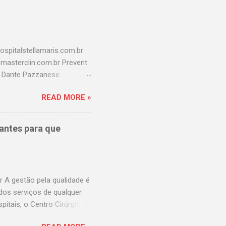
spitalstellamaris.com.br
o@masterclin.com.br Prevent
l Dante Pazzanese
aulistana.com.br Hospital
READ MORE »
r Hospital america
revina
br Hospital Samaritano
antes para que
 Hospital São Cristovão
rasil
uz.com.br Fleury
 A gestão pela qualidade é
dos serviços de qualquer
itais, o Centro Cirúrgico
da visão do hospital, mais