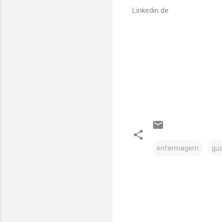
Linkedin de:
enfermagem
gu
C
o
m
e