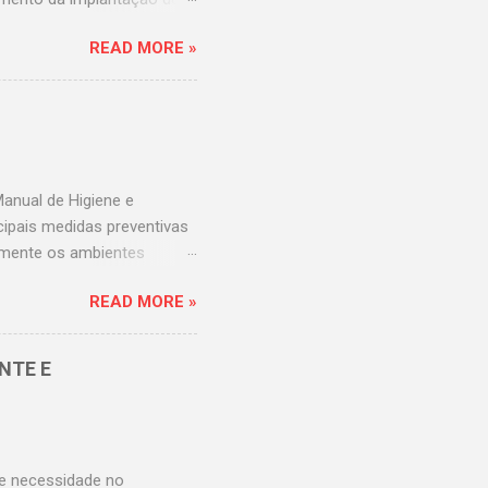
 universitários da Rede
READ MORE »
lizada e simples para
envolvido um painel online
tar os indicadores de
dores de hotelaria
uma análise caso a caso,
indicadores. Em relação...
anual de Higiene e
cipais medidas preventivas
tamente os ambientes
osos e nocivos à saúde
READ MORE »
 em serviços de saúde:
nal de Vigilância Sanitária
tinge tanto o espaço
NTE E
 os procedimentos
igo e saiba mais sobre as
Ambientes Hospitalares? ...
 e necessidade no