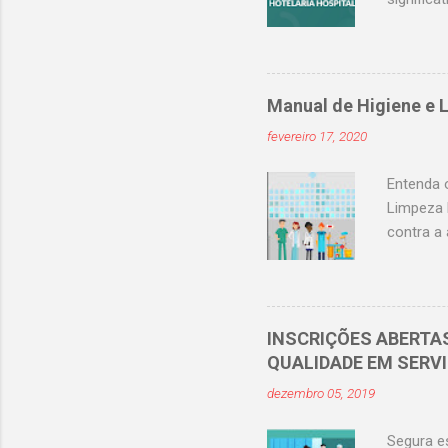
Cadernos 
Ebserh, 
acompanh
de acomp
Manual de Higiene e 
forma co
fevereiro 17, 2020
hospitala
trazendo
Entenda 
Limpeza 
contra a
hospital
humana. 
limpeza e
(ANVISA)
INSCRIÇÕES ABERTA
hospital
QUALIDADE EM SERV
obrigatór
dezembro 05, 2019
diretrize
Segura e