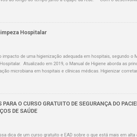
de Processos e Práticas de Hotelaria Hospitalar junto aos hospitais
foi percebida a necessidade da construção de uma ferramenta centra
amento dos indicadores dos processos da área. Para tanto, foi des
anhamento dos resultados obtidos, organizado de forma a apresen
Limpeza Hospitalar
mparativa, temporal e detalhada. Nesse sentido, o manual de indica
r objetiva dar suporte técnico aos interessados que almejam fazer 
 opções para determinadas situações que podem surgir a partir dos 
o impacto de uma higienização adequada em hospitais, segundo o M
Hospitalar. Atualizado em 2019, o Manual de Higiene aborda as prin
 ação microbiana em hospitais e clínicas médicas. Higienizar corre
ares é de extrema importância para a eliminação de agentes infecci
O documento visa complementar o manual “ Segurança do paciente
 desinfecção de superfícies ”, publicado em 2012 pela Agência Nacio
. A proliferação ambiental de bactérias é um grande problema que a
S PARA O CURSO GRATUITO DE SEGURANÇA DO PACIE
ar, quanto os locais fora dele. Saiba a importância em cumprir com
IÇOS DE SAÚDE
ios para uma higienização hospitalar eficiente. Continue lendo o art
s do manual de higiene! O que diz o Manual de Higiene e Limpeza em 
ssa dica de um curso gratuito e EAD sobre o que está mais em alta