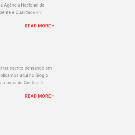
a Agência Nacional de
aciente e Qualidade em
ssionais que atuam no
READ MORE »
bre o tema Segurança do
dado prestado ao paciente
e atuam no SNVS e nos
alizar o curso. Na
do pela Escola Virtual de
ei ter escrito pensando em
ublicamos aqui no Blog o
is o tema de Gestão de
otel, está intimamente
READ MORE »
ferecidos pelo meio de
 departamento de
m como um investimento
final, quem gostaria de se
lmente oposta às fotos
escolha por determinado