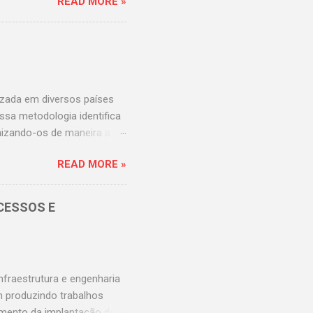
READ MORE »
este importantíssimo Centro
um bom movimento? Tenho o
es afirmar
ítio cirúrgico; Equipe
ão, para que esta aumente,
 ao hosp...
izada em diversos países
ssa metodologia identifica
nizando-os de maneira a
dos mais usados no Brasil
READ MORE »
 um profissional graduado
ação do Protocolo de
 Classificação de Risco que
CESSOS E
stagram
s e unidades de saúde são
scos de transtornos e erros
fraestrutura e engenharia
m produzindo trabalhos
imento da implantação dos