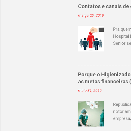
Contatos e canais de
março 20, 2019
Pra quem
Hospital 
Senior s
curricul
Assunção
enfermag
atendime
Porque o Higienizado
selecao@
as metas financeiras
selecao@
maio 31, 2019
selecao@
selecao@
Republic
notoriam
empresa,
pode rep