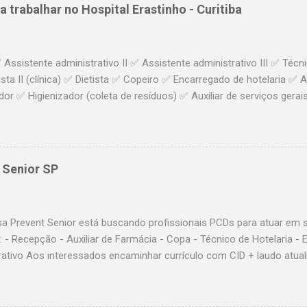
ça e, por isso, requer muita atenção e cuidado em sua gestão, be
 trabalhar no Hospital Erastinho - Curitiba
vel para a compra, seja para reposição de peças ou compra total. A
 em um estabelecimento hoteleiro com a estrutura deplorável, tota
elo site e com aspecto de abandono? Todo cliente, quando faz sua 
ssistente administrativo II ✅ Assistente administrativo III ✅ Técn
stá a...
ista II (clínica) ✅ Dietista ✅ Copeiro ✅ Encarregado de hotelaria ✅ 
dor ✅ Higienizador (coleta de resíduos) ✅ Auxiliar de serviços gerai
 ✅ Enfermeiro ✅ Técnico de Enfermagem ✅ Técnico de Radiologia 
osso site: https://erastogaertner.com.br/pagina/trabalhe-conosco-
os requisitos para cada vaga. 📩 Encaminhe seu currículo para rec
 Senior SP
a Prevent Senior está buscando profissionais PCDs para atuar em s
 - Recepção - Auxiliar de Farmácia - Copa - Técnico de Hotelaria - 
rativo Aos interessados encaminhar currículo com CID + laudo atual
@preventsenior.com.br colocando no assunto a sua área de interess
o serão considerados em nossos processos **