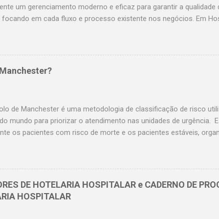
ente um gerenciamento moderno e eficaz para garantir a qualidade 
 focando em cada fluxo e processo existente nos negócios. Em Hosp
resentar até 40% da produção direta e, em alguns casos a depender 
 de produção indireta, portanto não é preciso explicar o impacto d
s no IBITDA né? O que precisamos para um Centro Cirúrgico ter 
o de atuar tanto como Cirurgião quanto como Gestor, então posso lh
 Manchester?
amente: Eficiência na utilização das salas; Ausência de Infecção no s
e pró ativa. Para aumentar a receita, precisamos aumentar a produç
s aumentar o volume cirúrgico, via de regra o que trás um cirurgião
olo de Manchester é uma metodologia de classificação de risco util
 do mundo para priorizar o atendimento nas unidades de urgência. E
nte os pacientes com risco de morte e os pacientes estáveis, orga
primeiro os que mais necessitam. O Protocolo de Manchester é um 
licar qualquer protocolo de classificação de risco é necessário ser
magem conforme resolução do COFEN nº 423/2012. E para a aplic
er é imprescindível ser certificado pelo GBCR _Grupo Brasileiro de
ORES DE HOTELARIA HOSPITALAR e CADERNO DE PRO
mente a única instituição certificadora no Brasil. Crédito Imagem: In
ARIA HOSPITALAR
eira_concurseira Os primeiros momentos do paciente em hospitai
ndíveis para a garantia de um atendimento eficiente e com menos ri