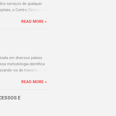
dos serviços de qualquer
itais, o Centro Cirúrgico
da visão do hospital, mais
READ MORE »
este importantíssimo Centro
um bom movimento? Tenho o
es afirmar
ítio cirúrgico; Equipe
ão, para que esta aumente,
 ao hosp...
izada em diversos países
ssa metodologia identifica
nizando-os de maneira a
dos mais usados no Brasil
READ MORE »
 um profissional graduado
ação do Protocolo de
 Classificação de Risco que
CESSOS E
stagram
s e unidades de saúde são
scos de transtornos e erros