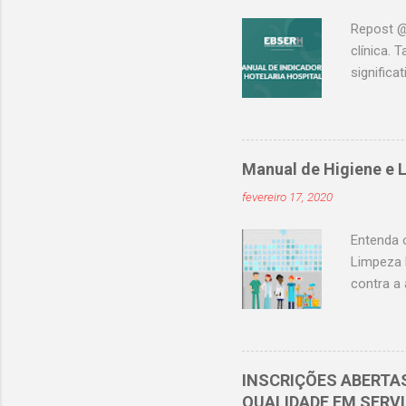
médi...
Repost @
clínica.
signific
Cadernos 
Ebserh, 
acompanh
de acomp
Manual de Higiene e 
forma co
fevereiro 17, 2020
hospitala
trazendo
Entenda 
Limpeza 
contra a
hospital
humana. 
limpeza e
(ANVISA)
INSCRIÇÕES ABERTA
hospital
QUALIDADE EM SERV