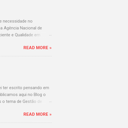
igo e saiba mais sobre as
Ambientes Hospitalares? ...
 e necessidade no
a Agência Nacional de
aciente e Qualidade em
ssionais que atuam no
READ MORE »
bre o tema Segurança do
dado prestado ao paciente
e atuam no SNVS e nos
alizar o curso. Na
do pela Escola Virtual de
ei ter escrito pensando em
ublicamos aqui no Blog o
is o tema de Gestão de
otel, está intimamente
READ MORE »
ferecidos pelo meio de
 departamento de