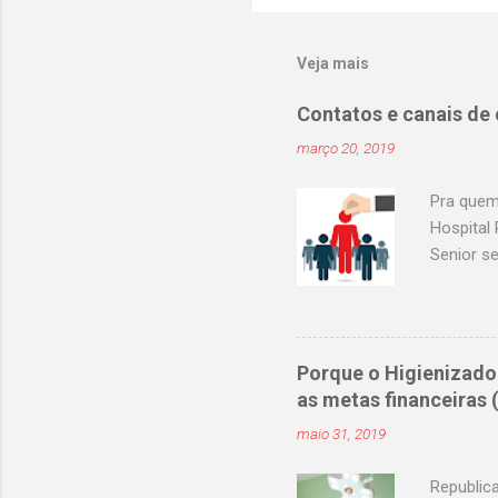
Veja mais
Contatos e canais de
março 20, 2019
Pra quem
Hospital 
Senior s
curricul
Assunção
enfermag
atendime
Porque o Higienizado
selecao@
as metas financeiras
selecao@
maio 31, 2019
selecao@
selecao@
Republic