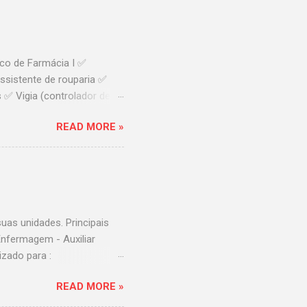
m como um investimento
final, quem gostaria de se
lmente oposta às fotos
escolha por determinado
ico de Farmácia I ✅
Assistente de rouparia ✅
s ✅ Vigia (controlador de
✅ Técnico de Laboratório
READ MORE »
hospital-erastinho e
rutamento@erastinho.com.br
uas unidades. Principais
Enfermagem - Auxiliar
izado para :
e. ** Currículos sem o
READ MORE »