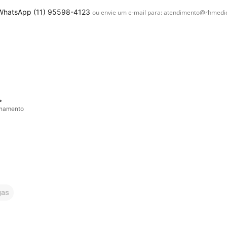
 WhatsApp (11) 95598-4123 
ou envie um e-mail para: atendimento@rhmedic
 • 
onamento
gas