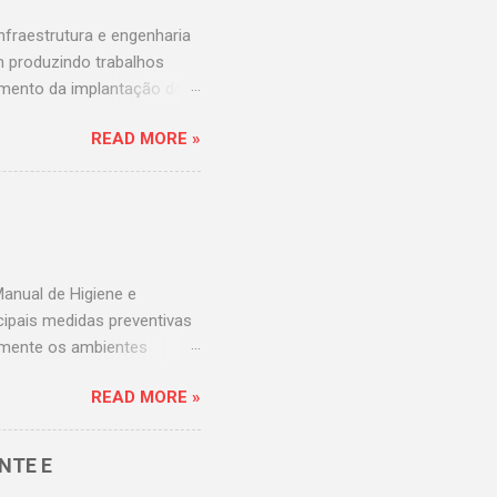
fraestrutura e engenharia
m produzindo trabalhos
imento da implantação dos
 universitários da Rede
READ MORE »
lizada e simples para
envolvido um painel online
tar os indicadores de
dores de hotelaria
uma análise caso a caso,
indicadores. Em relação...
anual de Higiene e
cipais medidas preventivas
tamente os ambientes
osos e nocivos à saúde
READ MORE »
 em serviços de saúde:
nal de Vigilância Sanitária
tinge tanto o espaço
NTE E
 os procedimentos