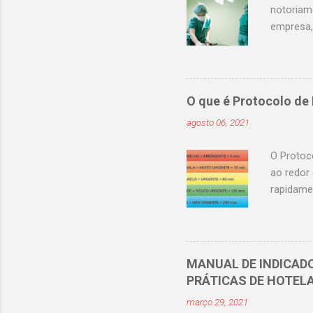
notoriam
empresa,
pode rep
15 a 30 %
de Custo
privilégi
O que é Protocolo de
categoric
agosto 06, 2021
treinada 
precisamo
O Protoc
ao redor
rapidame
atender 
e para ap
em enfer
Manchest
MANUAL DE INDICAD
é oficial
PRÁTICAS DE HOTEL
@_enferm
março 29, 2021
impresci