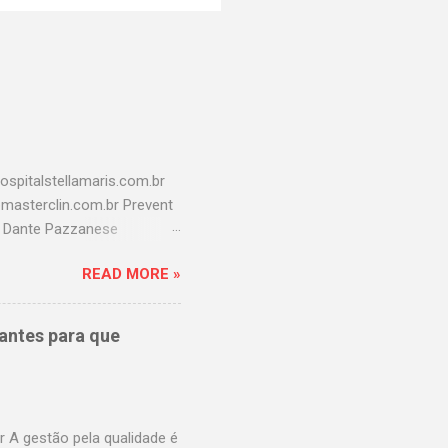
spitalstellamaris.com.br
o@masterclin.com.br Prevent
l Dante Pazzanese
aulistana.com.br Hospital
READ MORE »
r Hospital america
revina
br Hospital Samaritano
antes para que
 Hospital São Cristovão
rasil
uz.com.br Fleury
 A gestão pela qualidade é