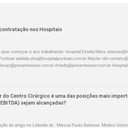
 contratação nos Hospitais
 quer começar o ano trabalhando: Hospital Estella Maris selecao@ho
Portinari adeilda.silva@hospitalportinari.com.br Master clin contat
elecao@preventsenior.com.br rh.kelly@preventsenior.com.br Hospita
um@dantepazzanese.org.br Unimed Paulistana Anna.Cardieri@unimedp
 rhselecao@hospitalassuncao.com.br AACD mmodesto@aacd.org.b
em@hospitalamerica.com.br rh@hospitalamerica.com.br Hospital p
nto@hospitalprevina.com.br Intermedica selecao@intermedica.com.
r do Centro Cirúrgico é uma das posições mais import
samaritano.org.br Hospital Santa Paula selecao@santapaula.com.br
 (EBITDA) sejam alcançadas?
saocristovao.com.br Seconci selecao@seconci-sp.org.br Hospital B
hospitalbrasil.com.br Hospital Santa Cruz selecao@hospitalsantacr
fleury.com.br Amil selecao@amil.com.b...
ação de artigo no Linkedin de Marcus Paulo Barbosa Médico Gestor