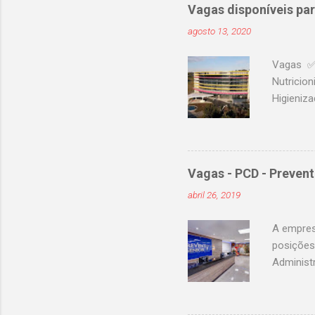
governan
Vagas disponíveis para
considerá
agosto 13, 2020
hospedar
vistas p
Vagas ✅ A
produto, e
Nutricion
Higieniza
acessos)
Acesse n
confira 
".
Vagas - PCD - Prevent
abril 26, 2019
A empres
posições:
Administ
inclusao
Laudo nã