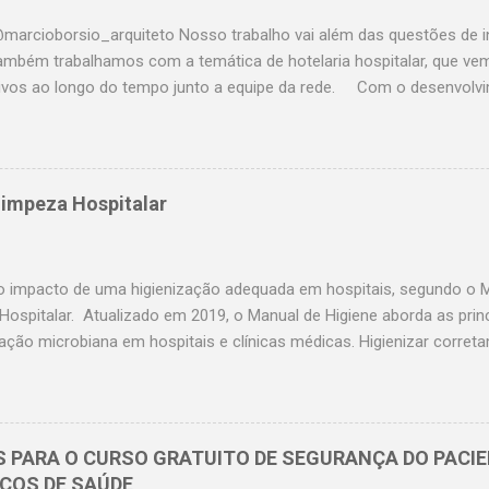
marcioborsio_arquiteto Nosso trabalho vai além das questões de in
 Também trabalhamos com a temática de hotelaria hospitalar, que ve
ativos ao longo do tempo junto a equipe da rede. Com o desenvolv
de Processos e Práticas de Hotelaria Hospitalar junto aos hospitais
foi percebida a necessidade da construção de uma ferramenta centra
amento dos indicadores dos processos da área. Para tanto, foi des
anhamento dos resultados obtidos, organizado de forma a apresen
Limpeza Hospitalar
mparativa, temporal e detalhada. Nesse sentido, o manual de indica
r objetiva dar suporte técnico aos interessados que almejam fazer 
 opções para determinadas situações que podem surgir a partir dos 
o impacto de uma higienização adequada em hospitais, segundo o M
Hospitalar. Atualizado em 2019, o Manual de Higiene aborda as prin
 ação microbiana em hospitais e clínicas médicas. Higienizar corre
ares é de extrema importância para a eliminação de agentes infecci
O documento visa complementar o manual “ Segurança do paciente
 desinfecção de superfícies ”, publicado em 2012 pela Agência Nacio
. A proliferação ambiental de bactérias é um grande problema que a
S PARA O CURSO GRATUITO DE SEGURANÇA DO PACIE
ar, quanto os locais fora dele. Saiba a importância em cumprir com
IÇOS DE SAÚDE