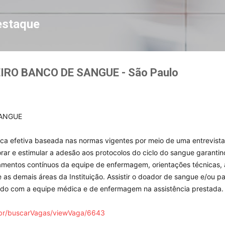
Pular para o conteúdo principal
estaque
IRO BANCO DE SANGUE - São Paulo
ANGUE

ca efetiva baseada nas normas vigentes por meio de uma entrevista 
rar e estimular a adesão aos protocolos do ciclo do sangue garantin
namentos contínuos da equipe de enfermagem, orientações técnicas
 as demais áreas da Instituição. Assistir o doador de sangue e/ou pa
ndo com a equipe médica e de enfermagem na assistência prestada.

.br/buscarVagas/viewVaga/6643