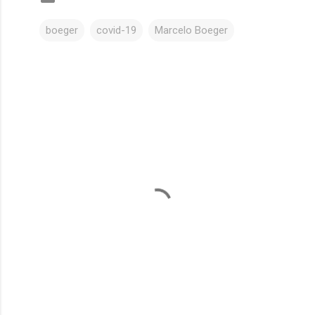
boeger
covid-19
Marcelo Boeger
C
o
m
e
n
t
á
r
i
o
s