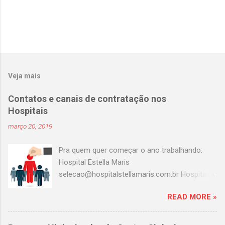
Veja mais
Contatos e canais de contratação nos
Hospitais
março 20, 2019
Pra quem quer começar o ano trabalhando:
Hospital Estella Maris
selecao@hospitalstellamaris.com.br Hospital
Portinari adeilda.silva@hospitalportinari.com.br
READ MORE »
Master clin contato@masterclin.com.br Prevent
Senior selecao@preventsenior.com.br
rh.kelly@preventsenior.com.br Hospital Dante