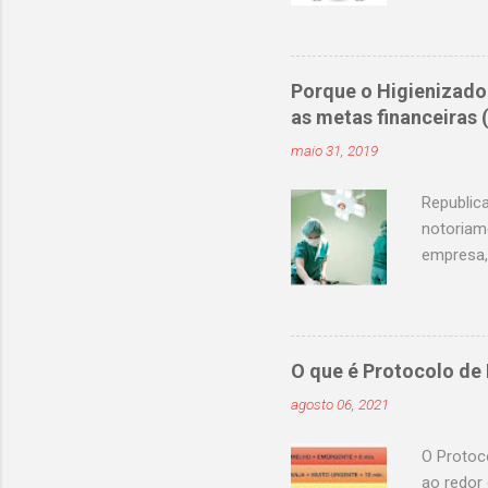
curricul
Assunção
enfermag
atendime
Porque o Higienizado
selecao@
as metas financeiras
selecao@
maio 31, 2019
selecao@
selecao@
Republic
notoriam
empresa,
pode rep
15 a 30 %
de Custo
privilégi
O que é Protocolo de
categoric
agosto 06, 2021
treinada 
precisamo
O Protoc
ao redor