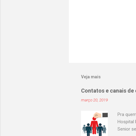
s
Veja mais
Contatos e canais de
março 20, 2019
Pra quem
Hospital 
Senior s