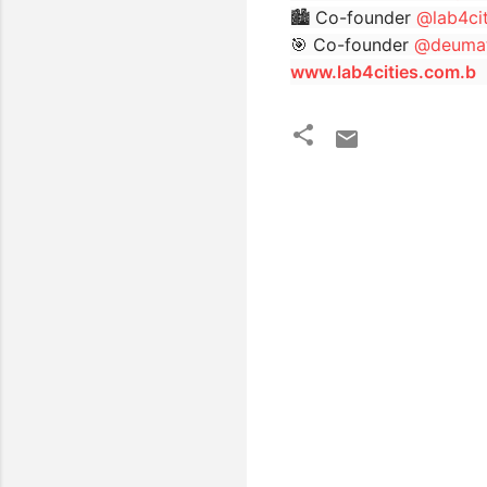
🏙 Co-founder
@lab4cit
🎯 Co-founder
@deuma
www.lab4cities.com.b
C
o
m
e
n
t
á
r
i
o