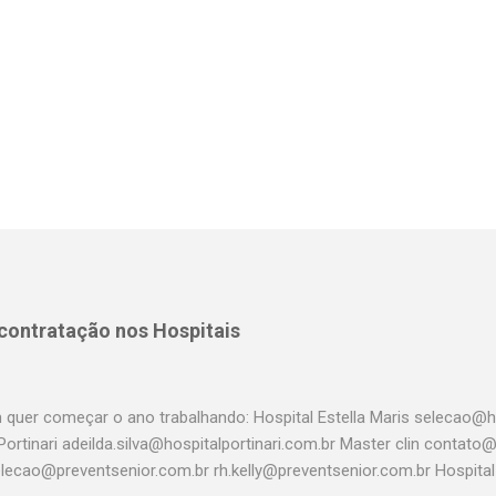
 contratação nos Hospitais
 quer começar o ano trabalhando: Hospital Estella Maris selecao@ho
Portinari adeilda.silva@hospitalportinari.com.br Master clin contat
elecao@preventsenior.com.br rh.kelly@preventsenior.com.br Hospita