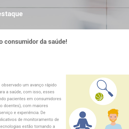
Pular para o conteúdo principal
estaque
 o consumidor da saúde!
o observado um avanço rápido
ara a saúde, com isso, esses
ndo pacientes em consumidores
ão doentes), com maiores
erviço e experiência. De
plicativos de monitoramento de
tecnologias estão tornando a