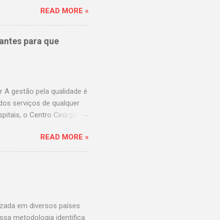
aulistana.com.br Hospital
READ MORE »
r Hospital america
revina
br Hospital Samaritano
antes para que
 Hospital São Cristovão
rasil
uz.com.br Fleury
 A gestão pela qualidade é
dos serviços de qualquer
itais, o Centro Cirúrgico
da visão do hospital, mais
READ MORE »
este importantíssimo Centro
um bom movimento? Tenho o
es afirmar
ítio cirúrgico; Equipe
ão, para que esta aumente,
 ao hosp...
izada em diversos países
ssa metodologia identifica