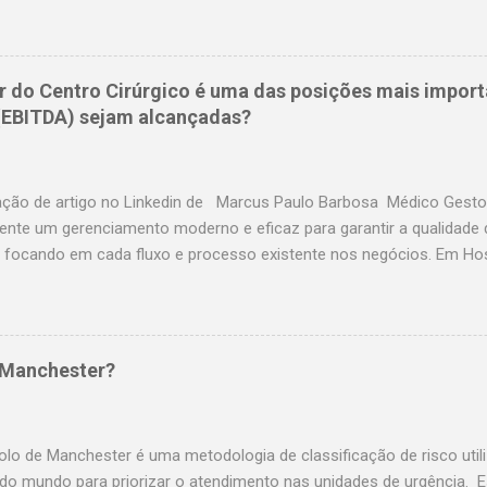
um@dantepazzanese.org.br Unimed Paulistana Anna.Cardieri@unimedp
 rhselecao@hospitalassuncao.com.br AACD mmodesto@aacd.org.b
em@hospitalamerica.com.br rh@hospitalamerica.com.br Hospital p
nto@hospitalprevina.com.br Intermedica selecao@intermedica.com.
r do Centro Cirúrgico é uma das posições mais import
samaritano.org.br Hospital Santa Paula selecao@santapaula.com.br
 (EBITDA) sejam alcançadas?
saocristovao.com.br Seconci selecao@seconci-sp.org.br Hospital B
hospitalbrasil.com.br Hospital Santa Cruz selecao@hospitalsantacr
fleury.com.br Amil selecao@amil.com.b...
ação de artigo no Linkedin de Marcus Paulo Barbosa Médico Gestor
ente um gerenciamento moderno e eficaz para garantir a qualidade 
 focando em cada fluxo e processo existente nos negócios. Em Hosp
resentar até 40% da produção direta e, em alguns casos a depender 
 de produção indireta, portanto não é preciso explicar o impacto d
s no IBITDA né? O que precisamos para um Centro Cirúrgico ter 
o de atuar tanto como Cirurgião quanto como Gestor, então posso lh
 Manchester?
amente: Eficiência na utilização das salas; Ausência de Infecção no s
e pró ativa. Para aumentar a receita, precisamos aumentar a produç
s aumentar o volume cirúrgico, via de regra o que trás um cirurgião
olo de Manchester é uma metodologia de classificação de risco util
 do mundo para priorizar o atendimento nas unidades de urgência. E