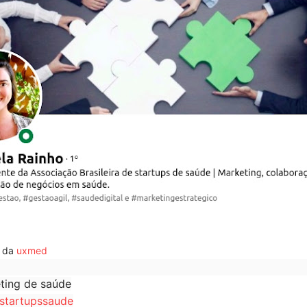
 da
uxmed
eting de saúde
startupssaude