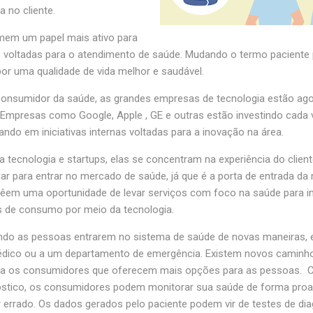
 no cliente.
em um papel mais ativo para
as voltadas para o atendimento de saúde. Mudando o termo pacient
or uma qualidade de vida melhor e saudável.
nsumidor da saúde, as grandes empresas de tecnologia estão ago
Empresas como Google, Apple , GE e outras estão investindo cada 
ndo em iniciativas internas voltadas para a inovação na área.
da tecnologia e startups, elas se concentram na experiência do clie
ar para entrar no mercado de saúde, já que é a porta de entrada da
êem uma oportunidade de levar serviços com foco na saúde para in
s de consumo por meio da tecnologia.
do as pessoas entrarem no sistema de saúde de novas maneiras, 
 médico ou a um departamento de emergência. Existem novos caminh
para os consumidores que oferecem mais opções para as pessoas.
stico, os consumidores podem monitorar sua saúde de forma proati
 errado. Os dados gerados pelo paciente podem vir de testes de dia