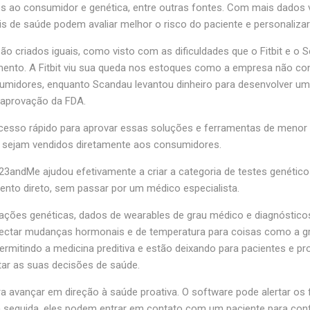
os ao consumidor e genética, entre outras fontes. Com mais dados 
is de saúde podem avaliar melhor o risco do paciente e personalizar
 criados iguais, como visto com as dificuldades que o Fitbit e o
mento. A Fitbit viu sua queda nos estoques como a empresa não co
midores, enquanto Scandau levantou dinheiro para desenvolver um d
 aprovação da FDA.
cesso rápido para aprovar essas soluções e ferramentas de menor 
que sejam vendidos diretamente aos consumidores.
 23andMe ajudou efetivamente a criar a categoria de testes genétic
nto direto, sem passar por um médico especialista.
ções genéticas, dados de wearables de grau médico e diagnóstico
ctar mudanças hormonais e de temperatura para coisas como a gripe
rmitindo a medicina preditiva e estão deixando para pacientes e 
tar as suas decisões de saúde.
ra avançar em direção à saúde proativa. O software pode alertar os
 seguida, eles podem entrar em contato com um paciente para con