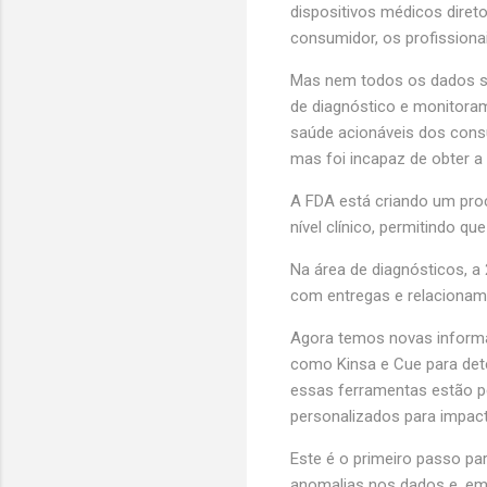
dispositivos médicos diret
consumidor, os profissiona
Mas nem todos os dados são
de diagnóstico e monitora
saúde acionáveis dos consu
mas foi incapaz de obter a
A FDA está criando um pro
nível clínico, permitindo 
Na área de diagnósticos, a
com entregas e relacioname
Agora temos novas informa
como Kinsa e Cue para dete
essas ferramentas estão pe
personalizados para impac
Este é o primeiro passo pa
anomalias nos dados e, em