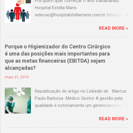
Pra quem quer começar o ano trabalhando:
Hospital Estella Maris
selecao@hospitalstellamaris.com.br Hospital
Portinari adeilda.silva@hospitalportinari.com.br
READ MORE »
Master clin contato@masterclin.com.br Prevent
Senior selecao@preventsenior.com.br
rh.kelly@preventsenior.com.br Hospital Dante
Porque o Higienizador do Centro Cirúrgico
Pazzanese curriculum@dantepazzanese.org.br
é uma das posições mais importantes para
Unimed Paulistana
que as metas financeiras (EBITDA) sejam
Anna.Cardieri@unimedpaulistana.com.br
alcançadas?
Hospital Assunção
maio 31, 2019
rhselecao@hospitalassuncao.com.br AACD
mmodesto@aacd.org.br Hospital america
Republicação de artigo no Linkedin de Marcus
enfermagem@hospitalamerica.com.br
Paulo Barbosa Médico Gestor A gestão pela
rh@hospitalamerica.com.br Hospital previna
qualidade é notoriamente um gerenciamento
atendimento@hospitalprevina.com.br
moderno e eficaz para garantir a qualidade dos
Intermedica selecao@intermedica.com.br
READ MORE »
serviços de qualquer empresa, focando em
Hospital Samaritano
cada fluxo e processo existente nos negócios.
selecao@samaritano.org.br Hospital Santa