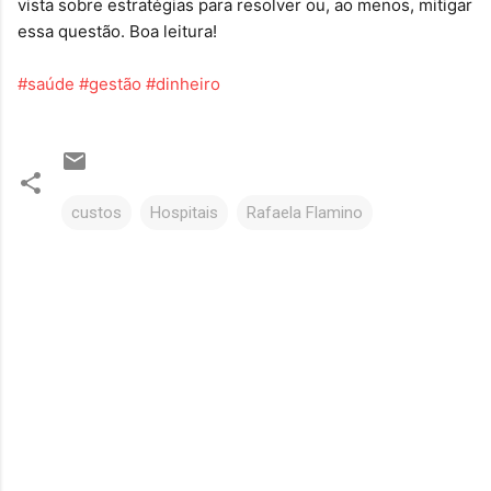
vista sobre estratégias para resolver ou, ao menos, mitigar 
essa questão. Boa leitura!

hashtag
#
saúde
#
gestão
#
dinheiro
hashtag
hashtag
custos
Hospitais
Rafaela Flamino
C
o
m
e
n
t
á
r