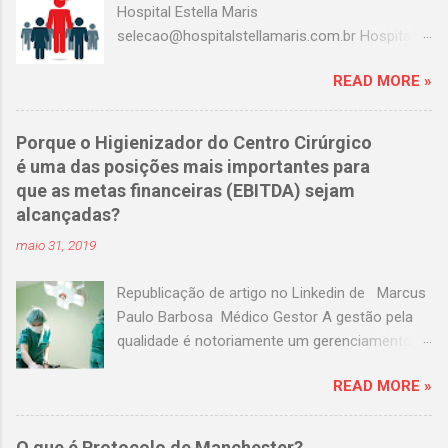
Hospital Estella Maris
selecao@hospitalstellamaris.com.br Hospital
Portinari adeilda.silva@hospitalportinari.com.br
READ MORE »
Master clin contato@masterclin.com.br Prevent
Senior selecao@preventsenior.com.br
rh.kelly@preventsenior.com.br Hospital Dante
Porque o Higienizador do Centro Cirúrgico
Pazzanese curriculum@dantepazzanese.org.br
é uma das posições mais importantes para
Unimed Paulistana
que as metas financeiras (EBITDA) sejam
Anna.Cardieri@unimedpaulistana.com.br
alcançadas?
Hospital Assunção
maio 31, 2019
rhselecao@hospitalassuncao.com.br AACD
mmodesto@aacd.org.br Hospital america
Republicação de artigo no Linkedin de Marcus
enfermagem@hospitalamerica.com.br
Paulo Barbosa Médico Gestor A gestão pela
rh@hospitalamerica.com.br Hospital previna
qualidade é notoriamente um gerenciamento
atendimento@hospitalprevina.com.br
moderno e eficaz para garantir a qualidade dos
Intermedica selecao@intermedica.com.br
READ MORE »
serviços de qualquer empresa, focando em
Hospital Samaritano
cada fluxo e processo existente nos negócios.
selecao@samaritano.org.br Hospital Santa
Em Hospitais, o Centro Cirúrgico pode
Paula selecao@santapaula.com.br Hospital
O que é Protocolo de Manchester?