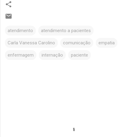
atendimento
atendimento a pacientes
Carla Vanessa Carolino
comunicação
empatia
enfermagem
internação
paciente
C
o
m
e
n
t
á
r