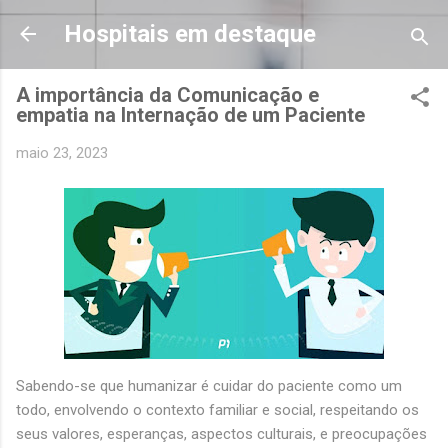
Pular para o conteúdo principal
Hospitais em destaque
A importância da Comunicação e
empatia na Internação de um Paciente
maio 23, 2023
Sabendo-se que humanizar é cuidar do paciente como um
todo, envolvendo o contexto familiar e social, respeitando os
seus valores, esperanças, aspectos culturais, e preocupações