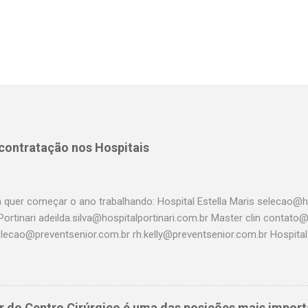
 contratação nos Hospitais
 quer começar o ano trabalhando: Hospital Estella Maris selecao@ho
Portinari adeilda.silva@hospitalportinari.com.br Master clin contat
elecao@preventsenior.com.br rh.kelly@preventsenior.com.br Hospita
um@dantepazzanese.org.br Unimed Paulistana Anna.Cardieri@unimedp
 rhselecao@hospitalassuncao.com.br AACD mmodesto@aacd.org.b
em@hospitalamerica.com.br rh@hospitalamerica.com.br Hospital p
nto@hospitalprevina.com.br Intermedica selecao@intermedica.com.
r do Centro Cirúrgico é uma das posições mais import