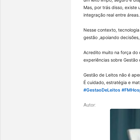
Mas, por trás disso, exis
integração real entre áreas.
Nesse contexto, tecnologia 
gestão ,apoiando decisões,
Acredito muito na força do
experiências sobre Gestão d
Gestão de Leitos não é ape
É cuidado, estratégia e ma
hashtag
#
GestaoDeLeitos
#
FMHosp
hashtag
Autor: