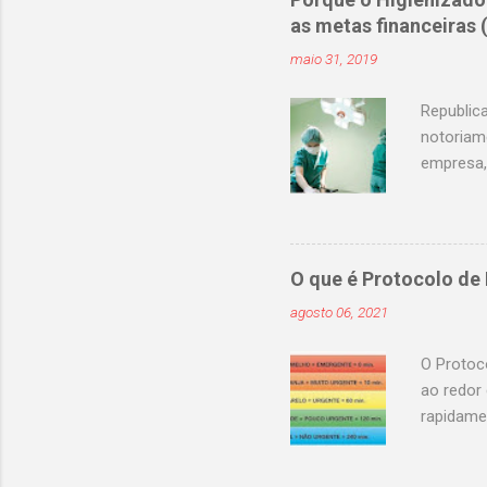
selecao@
as metas financeiras
selecao@
maio 31, 2019
selecao@
selecao@
Republic
notoriam
empresa,
pode rep
15 a 30 %
de Custo
privilégi
O que é Protocolo de
categoric
agosto 06, 2021
treinada 
precisamo
O Protoc
ao redor
rapidame
atender 
e para ap