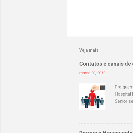
Veja mais
Contatos e canais de
março 20, 2019
Pra quem
Hospital 
Senior s
curricul
Assunção
enfermag
atendime
Porque o Higienizado