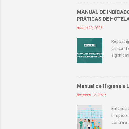
em enfer
Manchest
MANUAL DE INDICAD
é oficial
PRÁTICAS DE HOTEL
@_enferm
março 29, 2021
impresci
médi...
Repost @
clínica.
signific
Cadernos 
Ebserh, 
acompanh
de acomp
Manual de Higiene e 
forma co
fevereiro 17, 2020
hospitala
trazendo
Entenda 
Limpeza 
contra a