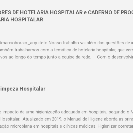
magem conforme resolução do COFEN nº 423/2012. E para a aplic
er é imprescindível ser certificado pelo GBCR _Grupo Brasileiro de
ORES DE HOTELARIA HOSPITALAR e CADERNO DE PRO
mente a única instituição certificadora no Brasil. Crédito Imagem: In
ARIA HOSPITALAR
eira_concurseira Os primeiros momentos do paciente em hospitai
ndíveis para a garantia de um atendimento eficiente e com menos ri
marcioborsio_arquiteto Nosso trabalho vai além das questões de in
 Também trabalhamos com a temática de hotelaria hospitalar, que ve
ativos ao longo do tempo junto a equipe da rede. Com o desenvolv
de Processos e Práticas de Hotelaria Hospitalar junto aos hospitais
foi percebida a necessidade da construção de uma ferramenta centra
amento dos indicadores dos processos da área. Para tanto, foi des
anhamento dos resultados obtidos, organizado de forma a apresen
Limpeza Hospitalar
mparativa, temporal e detalhada. Nesse sentido, o manual de indica
r objetiva dar suporte técnico aos interessados que almejam fazer 
 opções para determinadas situações que podem surgir a partir dos 
o impacto de uma higienização adequada em hospitais, segundo o M
Hospitalar. Atualizado em 2019, o Manual de Higiene aborda as prin
 ação microbiana em hospitais e clínicas médicas. Higienizar corre