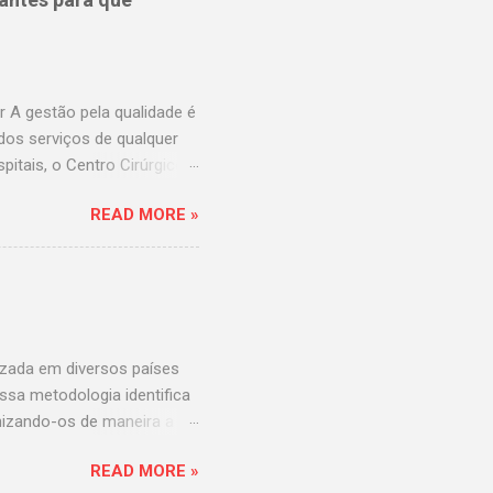
 Hospital São Cristovão
rasil
uz.com.br Fleury
 A gestão pela qualidade é
dos serviços de qualquer
itais, o Centro Cirúrgico
da visão do hospital, mais
READ MORE »
este importantíssimo Centro
um bom movimento? Tenho o
es afirmar
ítio cirúrgico; Equipe
ão, para que esta aumente,
 ao hosp...
izada em diversos países
ssa metodologia identifica
nizando-os de maneira a
dos mais usados no Brasil
READ MORE »
 um profissional graduado