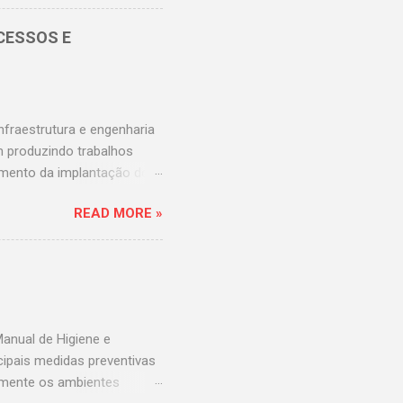
ação do Protocolo de
 Classificação de Risco que
CESSOS E
stagram
s e unidades de saúde são
scos de transtornos e erros
fraestrutura e engenharia
m produzindo trabalhos
imento da implantação dos
 universitários da Rede
READ MORE »
lizada e simples para
envolvido um painel online
tar os indicadores de
dores de hotelaria
uma análise caso a caso,
indicadores. Em relação...
anual de Higiene e
cipais medidas preventivas
tamente os ambientes