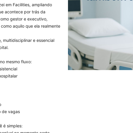
ei em Facilities, ampliando
ue acontece por trás da
como gestor e executivo,
 como aquilo que ela realmente
 multidisciplinar e essencial
ital.
 no mesmo fluxo:
istencial
hospitalar
o
ão de vagas
ê é simples:
sponível no momento certo.