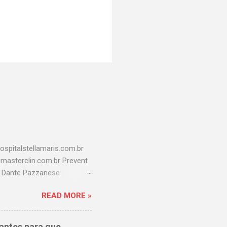
spitalstellamaris.com.br
o@masterclin.com.br Prevent
l Dante Pazzanese
aulistana.com.br Hospital
READ MORE »
r Hospital america
revina
br Hospital Samaritano
antes para que