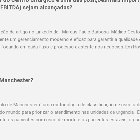
samaritano.org.br Hospital Santa Paula selecao@santapaula.com.br
 (EBITDA) sejam alcançadas?
saocristovao.com.br Seconci selecao@seconci-sp.org.br Hospital B
hospitalbrasil.com.br Hospital Santa Cruz selecao@hospitalsantacr
fleury.com.br Amil selecao@amil.com.b...
ação de artigo no Linkedin de Marcus Paulo Barbosa Médico Gestor
ente um gerenciamento moderno e eficaz para garantir a qualidade 
 focando em cada fluxo e processo existente nos negócios. Em Hosp
resentar até 40% da produção direta e, em alguns casos a depender 
 de produção indireta, portanto não é preciso explicar o impacto d
s no IBITDA né? O que precisamos para um Centro Cirúrgico ter 
o de atuar tanto como Cirurgião quanto como Gestor, então posso lh
 Manchester?
amente: Eficiência na utilização das salas; Ausência de Infecção no s
e pró ativa. Para aumentar a receita, precisamos aumentar a produç
s aumentar o volume cirúrgico, via de regra o que trás um cirurgião
olo de Manchester é uma metodologia de classificação de risco util
 do mundo para priorizar o atendimento nas unidades de urgência. E
nte os pacientes com risco de morte e os pacientes estáveis, orga
primeiro os que mais necessitam. O Protocolo de Manchester é um 
licar qualquer protocolo de classificação de risco é necessário ser