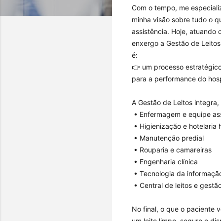
Com o tempo, me especializ
minha visão sobre tudo o q
assistência. Hoje, atuando 
enxergo a Gestão de Leitos
é:
👉 um processo estratégico,
para a performance do hosp
A Gestão de Leitos integra,
• Enfermagem e equipe ass
• Higienização e hotelaria 
• Manutenção predial
• Rouparia e camareiras
• Engenharia clínica
• Tecnologia da informaçã
• Central de leitos e gest
No final, o que o paciente v
um leito limpo, seguro e di